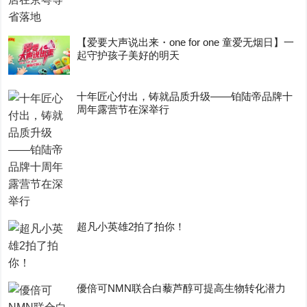
【爱要大声说出来・one for one 童爱无烟日】一
起守护孩子美好的明天
十年匠心付出，铸就品质升级——铂陆帝品牌十
周年露营节在深举行
超凡小英雄2拍了拍你！
優倍可NMN联合白藜芦醇可提高生物转化潜力