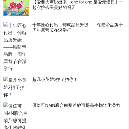
【爱要大声说出来・one for one 童爱无烟日】一
起守护孩子美好的明天
十年匠心付出，铸就品质升级——铂陆帝品牌十
周年露营节在深举行
超凡小英雄2拍了拍你！
優倍可NMN联合白藜芦醇可提高生物转化潜力