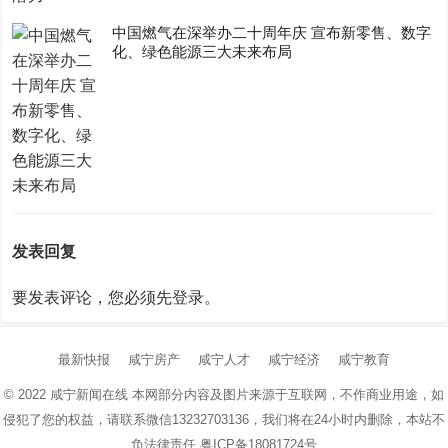
中国燃气在深举办二十周年庆 宣布新零售、数字
化、绿色能源三大未来布局
发表回复
要发表评论，您必须先
登录
。
最新快报
咸宁房产
咸宁人才
咸宁经济
咸宁教育
© 2022
咸宁新闻在线
本网部分内容及图片来源于互联网，不作商业用途，如
侵犯了您的权益，请联系微信13232703136，我们将在24小时内删除，本站不
负法律责任
粤ICP备18081724号