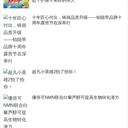
起守护孩子美好的明天
十年匠心付出，铸就品质升级——铂陆帝品牌十
周年露营节在深举行
超凡小英雄2拍了拍你！
優倍可NMN联合白藜芦醇可提高生物转化潜力