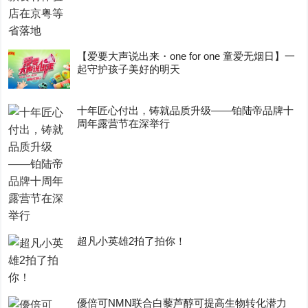
【爱要大声说出来・one for one 童爱无烟日】一
起守护孩子美好的明天
十年匠心付出，铸就品质升级——铂陆帝品牌十
周年露营节在深举行
超凡小英雄2拍了拍你！
優倍可NMN联合白藜芦醇可提高生物转化潜力