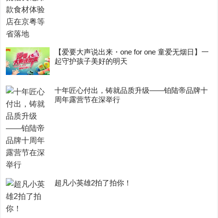
【爱要大声说出来・one for one 童爱无烟日】一
起守护孩子美好的明天
十年匠心付出，铸就品质升级——铂陆帝品牌十
周年露营节在深举行
超凡小英雄2拍了拍你！