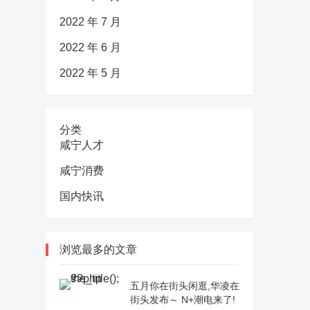
2022 年 7 月
2022 年 6 月
2022 年 5 月
分类
咸宁人才
咸宁消费
国内快讯
浏览最多的文章
五月你在街头闲逛,华凌在
街头发布～ N+潮电来了!