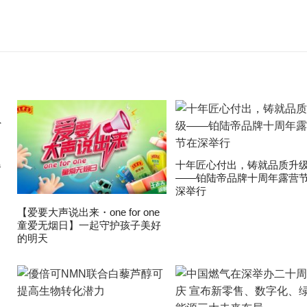
爆
十年匠心付出，铸就品质升
——铂陆帝品牌十周年露营
深举行
【爱要大声说出来・one for one
童爱无烟日】一起守护孩子美好
的明天