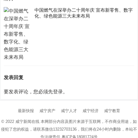
中国燃气在深举办二十周年庆 宣布新零售、数字
化、绿色能源三大未来布局
发表回复
要发表评论，您必须先
登录
。
最新快报
咸宁房产
咸宁人才
咸宁经济
咸宁教育
© 2022
咸宁新闻在线
本网部分内容及图片来源于互联网，不作商业用途，如
侵犯了您的权益，请联系微信13232703136，我们将在24小时内删除，本站不
负法律责任
粤ICP备18081724号