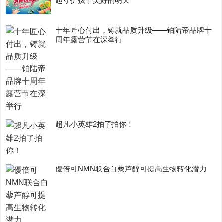
起守护孩子美好的明天
十年匠心付出，铸就品质升级——铂陆帝品牌十
周年露营节在深举行
超凡小英雄2拍了拍你！
優倍可NMN联合白藜芦醇可提高生物转化潜力