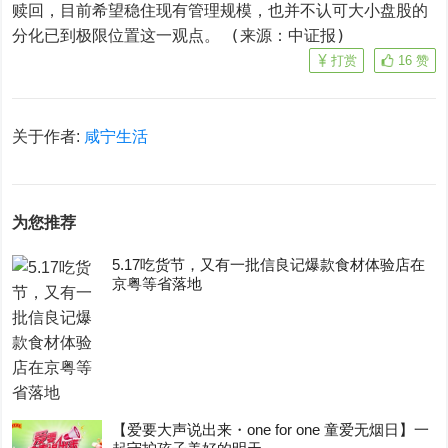
赎回，目前希望稳住现有管理规模，也并不认可大小盘股的
分化已到极限位置这一观点。 (来源：中证报)
打赏
16
赞
关于作者:
咸宁生活
为您推荐
5.17吃货节，又有一批信良记爆款食材体验店在
京粤等省落地
【爱要大声说出来・one for one 童爱无烟日】一