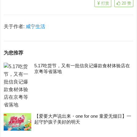
打赏
20
赞
关于作者:
咸宁生活
为您推荐
5.17吃货节，又有一批信良记爆款食材体验店在
京粤等省落地
【爱要大声说出来・one for one 童爱无烟日】一
起守护孩子美好的明天