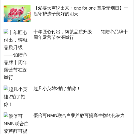
【爱要大声说出来・one for one 童爱无烟日】一
起守护孩子美好的明天
十年匠心付出，铸就品质升级——铂陆帝品牌十
周年露营节在深举行
超凡小英雄2拍了拍你！
優倍可NMN联合白藜芦醇可提高生物转化潜力