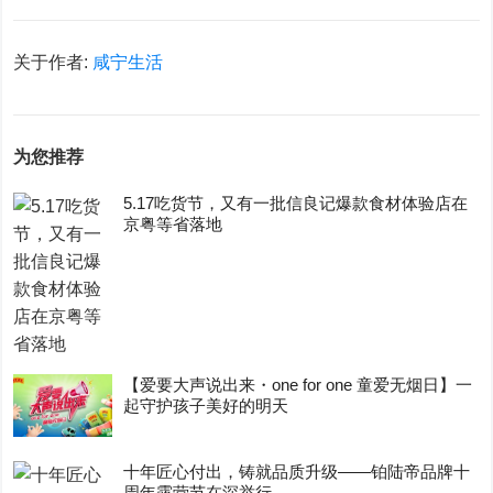
关于作者:
咸宁生活
为您推荐
5.17吃货节，又有一批信良记爆款食材体验店在
京粤等省落地
【爱要大声说出来・one for one 童爱无烟日】一
起守护孩子美好的明天
十年匠心付出，铸就品质升级——铂陆帝品牌十
周年露营节在深举行