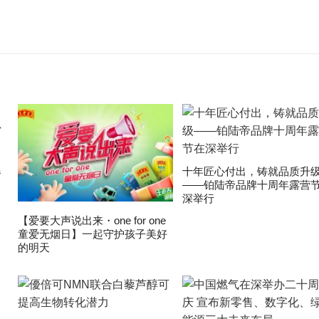
爆
十年匠心付出，铸就品质升
——铂陆帝品牌十周年露营
深举行
【爱要大声说出来・one for one
童爱无烟日】一起守护孩子美好
的明天