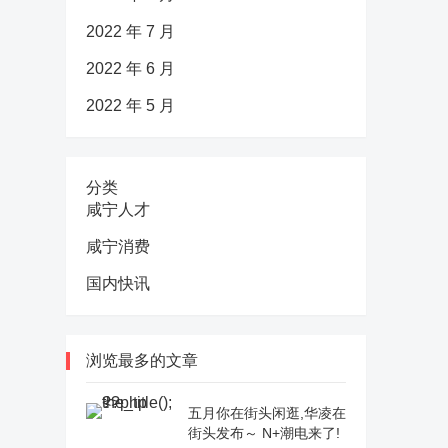
2022 年 7 月
2022 年 6 月
2022 年 5 月
分类
咸宁人才
咸宁消费
国内快讯
浏览最多的文章
五月你在街头闲逛,华凌在
街头发布～ N+潮电来了!