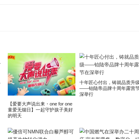
爆
十年匠心付出，铸就品质升
——铂陆帝品牌十周年露营
深举行
【爱要大声说出来・one for one
童爱无烟日】一起守护孩子美好
的明天