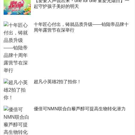
【爱要大声说出来・one for one 童爱无烟日】一
起守护孩子美好的明天
十年匠心付出，铸就品质升级——铂陆帝品牌十
周年露营节在深举行
超凡小英雄2拍了拍你！
優倍可NMN联合白藜芦醇可提高生物转化潜力