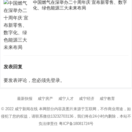
中国燃气在深举办二十周年庆 宣布新零售、数字
化、绿色能源三大未来布局
发表回复
要发表评论，您必须先
登录
。
最新快报
咸宁房产
咸宁人才
咸宁经济
咸宁教育
© 2022
咸宁新闻在线
本网部分内容及图片来源于互联网，不作商业用途，如
侵犯了您的权益，请联系微信13232703136，我们将在24小时内删除，本站不
负法律责任
粤ICP备18081724号