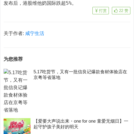
发布后，港股维他奶国际跌超5%。
打赏
22
赞
关于作者:
咸宁生活
为您推荐
5.17吃货节，又有一批信良记爆款食材体验店在
京粤等省落地
【爱要大声说出来・one for one 童爱无烟日】一
起守护孩子美好的明天