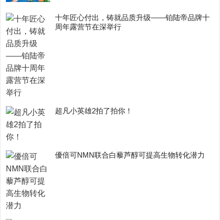
十年匠心付出，铸就品质升级——铂陆帝品牌十
周年露营节在深举行
超凡小英雄2拍了拍你！
優倍可NMN联合白藜芦醇可提高生物转化潜力