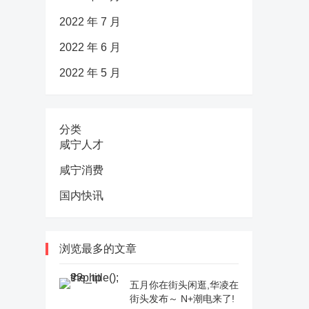
2022 年 7 月
2022 年 6 月
2022 年 5 月
分类
咸宁人才
咸宁消费
国内快讯
浏览最多的文章
五月你在街头闲逛,华凌在
街头发布～ N+潮电来了!