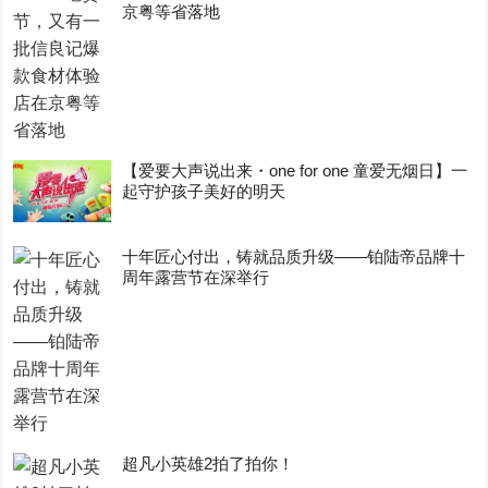
京粤等省落地
【爱要大声说出来・one for one 童爱无烟日】一
起守护孩子美好的明天
十年匠心付出，铸就品质升级——铂陆帝品牌十
周年露营节在深举行
超凡小英雄2拍了拍你！